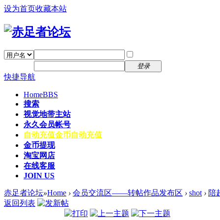
设为首页
收藏本站
找回密码
自动登录
密码
注册
登录
快捷导航
Home
BBS
搜索
视觉地带主站
永久会员帐号
自动充值
金币自动充值
金币提现
淘宝网店
在线客服
JOIN US
赤足者论坛
»
Home
›
会员交流区——转帖作品发布区
›
shot
›
陪
返回列表