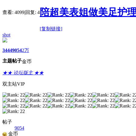
陪超美表姐做美足护
查看:
4099
|
回复:
4
[复制链接]
shot
3444
9054
2万
主题
帖子
金币
★★ 论坛版主 ★★
双主站VIP
帖子
9054
金币