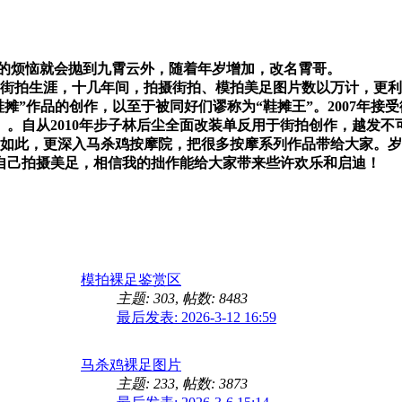
的烦恼就会抛到九霄云外，随着年岁增加，改名霄哥。
的街拍生涯，十几年间，拍摄街拍、模拍美足图片数以万计，更利
”作品的创作，以至于被同好们谬称为“鞋摊王”。2007年接受街
。自从2010年步子林后尘全面改装单反用于街拍创作，越发不
仅如此，更深入马杀鸡按摩院，把很多按摩系列作品带给大家。
自己拍摄美足，相信我的拙作能给大家带来些许欢乐和启迪！
模拍裸足鉴赏区
主题: 303
,
帖数: 8483
最后发表: 2026-3-12 16:59
马杀鸡裸足图片
主题: 233
,
帖数: 3873