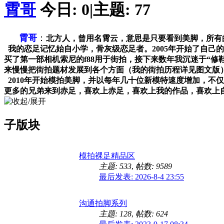
霄哥
今日:
0
|
主题:
77
霄哥
：
北方人，曾用名霄云，意思是只要看到美脚，所有
我的恋足记忆始自小学，骨灰级恋足者。2005年开始了自己
买了第一部相机索尼的f88用于街拍，接下来数年我沉迷于“修鞋摊
来慢慢把街拍题材发展到各个方面（我的街拍历程详见图文版）
2010年开始模拍美脚，并以每年几十位新模特速度增加，不
更多的兄弟来到赤足，喜欢上赤足，喜欢上我的作品，喜欢上
子版块
模拍裸足精品区
主题: 533
,
帖数: 9589
最后发表: 2026-8-4 23:55
沟通拍脚系列
主题: 128
,
帖数: 624