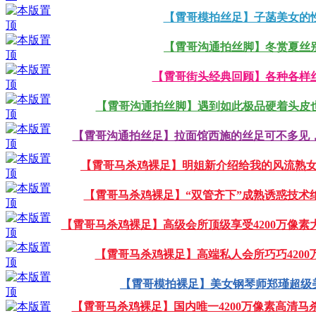
【霄哥模拍丝足】子菡美女的性
【霄哥沟通拍丝脚】冬赏夏丝别
【霄哥街头经典回顾】各种各样丝
【霄哥沟通拍丝脚】遇到如此极品硬着头皮也
【霄哥沟通拍丝足】拉面馆西施的丝足可不多见，
【霄哥马杀鸡裸足】明姐新介绍给我的风流熟女42
【霄哥马杀鸡裸足】“双管齐下”成熟诱惑技术绝
【霄哥马杀鸡裸足】高级会所顶级享受4200万像素大
【霄哥马杀鸡裸足】高端私人会所巧巧4200
【霄哥模拍裸足】美女钢琴师郑瑾超级美
【霄哥马杀鸡裸足】国内唯一4200万像素高清马