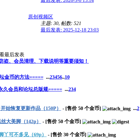
最后发表: 2026-3-6 15:14
原创视频区
主题: 30
,
帖数: 521
最后发表: 2025-12-18 23:03
查看
最后发表
防盗、会员清理、下载说明等重要须知！
论坛金币的方法=====
...
2
3
4
5
6
..
10
坛永久会员和论坛总版规=====
...
2
3
4
始恢复更新作品（150P）
- [售价
50
个金币]
...
2
大美脚（142p）
- [售价
50
个金币]
丫可不多见（69p）
- [售价
30
个金币]