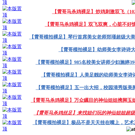
【霄哥马杀鸡裸足】炒鸡刺激双飞（10
【霄哥马杀鸡裸足】双飞双爽，心脏不好慎入
【霄哥模拍裸足】琴行首席美女老师郑瑾超级大美脚
【霄哥模拍裸足】幼师美女李诗诗大美
【霄哥模拍裸足】985名校美女讲师少妇施婷39
【霄哥模拍裸足】人美足靓的幼师美女李诗诗
【霄哥模拍裸足】五一出大招，校园清秀版美脚
【霄哥马杀鸡裸足】万众瞩目的神仙姐姐携脚玉姐出
【霄哥马杀鸡丝足】来找姐们玩的神仙姐姐超级
【霄哥模拍裸足】极品不是天天挂在嘴上，艺术系