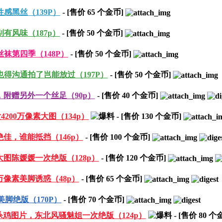
感黑丝（139P）
- [售价
65
个金币]
有风味（187p）
- [售价
50
个金币]
袜第四季（148P）
- [售价
50
个金币]
得沟通拍了岂能放过（197P）
- [售价
50
个金币]
附赠另外一个丝足（90p）
- [售价
40
个金币]
00万像素大图（134p）
- [售价
130
个金币]
佳，谁能抵挡（146p）
- [售价
100
个金币]
图陈媛媛一次绝版（128p）
- [售价
120
个金币]
万像素美脚诱惑（48p）
- [售价
65
个金币]
脚绝版（170P）
- [售价
70
个金币]
杀鸡图片，东北风骚魅姐一次绝版（124p）
- [售价
80
个金