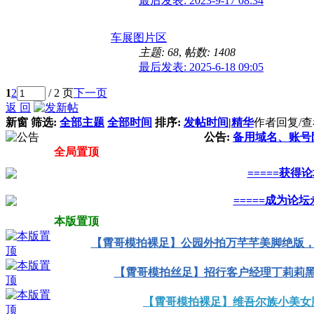
最后发表: 2023-9-17 08:34
车展图片区
主题: 68
,
帖数: 1408
最后发表: 2025-6-18 09:05
1
2
/ 2 页
下一页
返 回
新窗
筛选:
全部主题
全部时间
排序:
发帖时间
|
精华
作者
回复/
公告:
备用域名、账号
全局置顶
=====获得
=====成为论
本版置顶
【霄哥模拍裸足】公园外拍万芊芊美脚绝版，开
【霄哥模拍丝足】招行客户经理丁莉莉黑丝
【霄哥模拍裸足】维吾尔族小美女脚