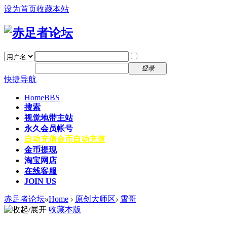
设为首页
收藏本站
找回密码
自动登录
密码
注册
登录
快捷导航
Home
BBS
搜索
视觉地带主站
永久会员帐号
自动充值
金币自动充值
金币提现
淘宝网店
在线客服
JOIN US
赤足者论坛
»
Home
›
原创大师区
›
霄哥
收藏本版