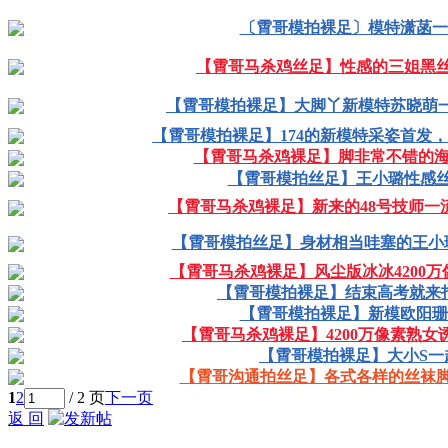
〔霄哥模拍裸足〕模特潇菡一次
【霄哥马杀鸡丝足】性感的三姐黑丝
【霄哥模拍裸足】大脚丫新模特苏晓萌一
【霄哥模拍裸足】174的新模特采姿首发，
【霄哥马杀鸡裸足】脚非常不错的海
【霄哥模拍丝足】王小璐性感丝
【霄哥马杀鸡裸足】新来的48号技师一流服
【霄哥模拍丝足】身材相当哇塞的王小璐
【霄哥马杀鸡裸足】风尘版冰冰4200万
【霄哥模拍裸足】结束高考就来拍照
【霄哥模拍裸足】新模欧阳珊珊
【霄哥马杀鸡裸足】4200万像素熟女诱
【霄哥模拍裸足】大小S一起
【霄哥沟通拍丝足】各式各样的丝袜脚
1
2
/ 2 页
下一页
返 回