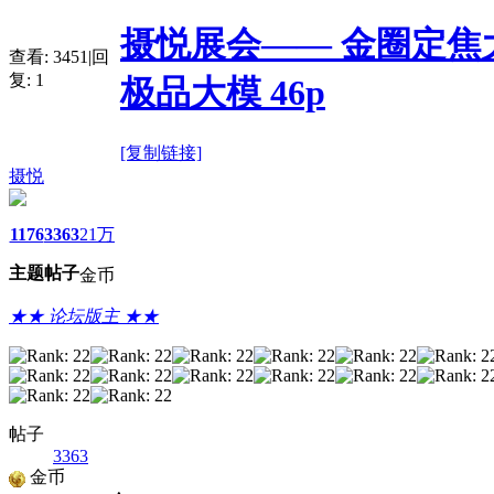
摄悦展会—— 金圈定焦
查看:
3451
|
回
复:
1
极品大模 46p
[复制链接]
摄悦
1176
3363
21万
主题
帖子
金币
★★ 论坛版主 ★★
帖子
3363
金币