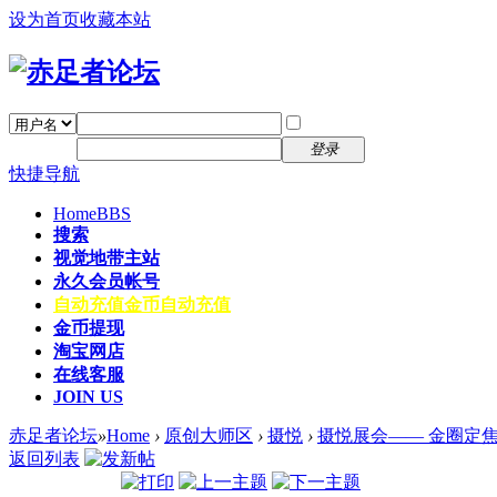
设为首页
收藏本站
找回密码
自动登录
密码
注册
登录
快捷导航
Home
BBS
搜索
视觉地带主站
永久会员帐号
自动充值
金币自动充值
金币提现
淘宝网店
在线客服
JOIN US
赤足者论坛
»
Home
›
原创大师区
›
摄悦
›
摄悦展会—— 金圈定焦大
返回列表