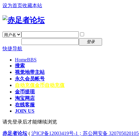
设为首页
收藏本站
找回密码
自动登录
密码
注册
登录
快捷导航
Home
BBS
搜索
视觉地带主站
永久会员帐号
自动充值
金币自动充值
金币提现
淘宝网店
在线客服
JOIN US
请先登录后才能继续浏览
赤足者论坛
(
沪ICP备12003419号-1；苏公网安备 32070502010