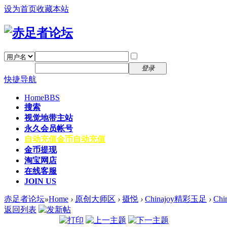
设为首页
收藏本站
找回密码
自动登录
密码
注册
登录
快捷导航
Home
BBS
搜索
视觉地带主站
永久会员帐号
自动充值
金币自动充值
金币提现
淘宝网店
在线客服
JOIN US
赤足者论坛
»
Home
›
原创大师区
›
摄悦
›
Chinajoy精彩玉足
›
Ch
返回列表