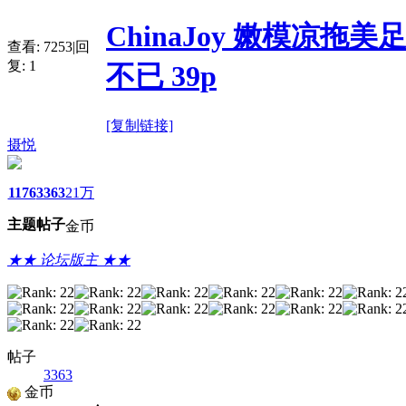
ChinaJoy 嫩模凉拖
查看:
7253
|
回
复:
1
不已 39p
[复制链接]
摄悦
1176
3363
21万
主题
帖子
金币
★★ 论坛版主 ★★
帖子
3363
金币