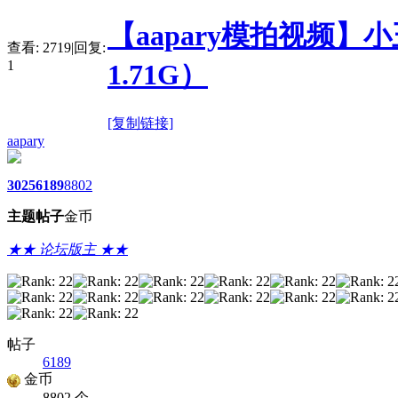
【aapary模拍视频】
查看:
2719
|
回复:
1
1.71G）
[复制链接]
aapary
3025
6189
8802
主题
帖子
金币
★★ 论坛版主 ★★
帖子
6189
金币
8802 个