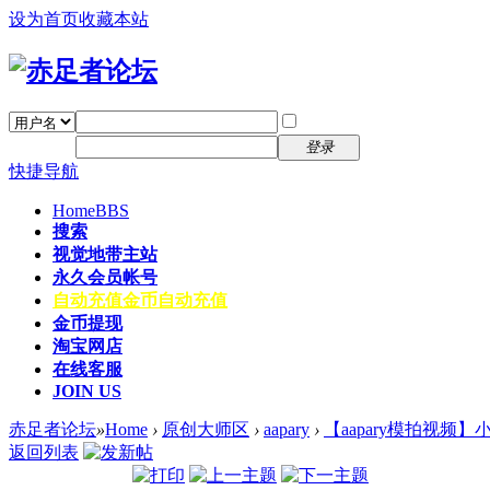
设为首页
收藏本站
找回密码
自动登录
密码
注册
登录
快捷导航
Home
BBS
搜索
视觉地带主站
永久会员帐号
自动充值
金币自动充值
金币提现
淘宝网店
在线客服
JOIN US
赤足者论坛
»
Home
›
原创大师区
›
aapary
›
【aapary模拍视频】
返回列表