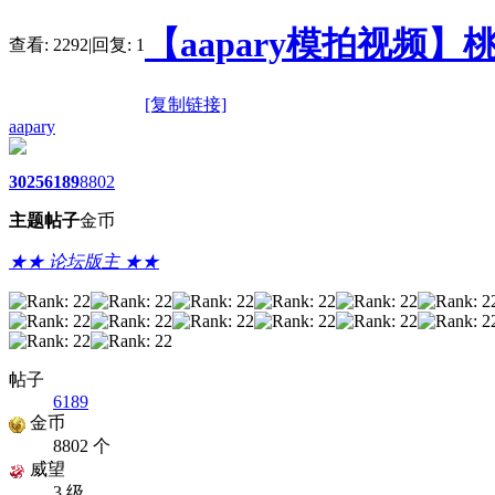
【aapary模拍视频】
查看:
2292
|
回复:
1
[复制链接]
aapary
3025
6189
8802
主题
帖子
金币
★★ 论坛版主 ★★
帖子
6189
金币
8802 个
威望
3 级