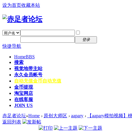
设为首页
收藏本站
找回密码
自动登录
密码
注册
登录
快捷导航
Home
BBS
搜索
视觉地带主站
永久会员帐号
自动充值
金币自动充值
金币提现
淘宝网店
在线客服
JOIN US
赤足者论坛
»
Home
›
原创大师区
›
aapary
›
【aapary模拍视频】
返回列表