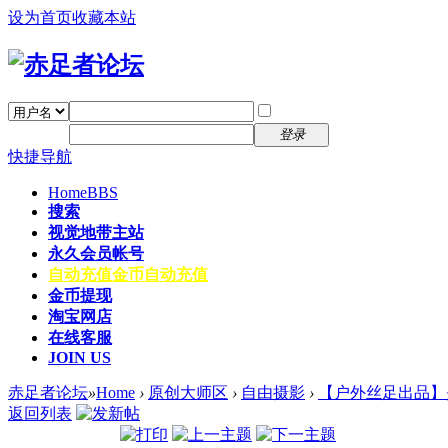
设为首页
收藏本站
找回密码
自动登录
密码
注册
登录
快捷导航
Home
BBS
搜索
视觉地带主站
永久会员帐号
自动充值
金币自动充值
金币提现
淘宝网店
在线客服
JOIN US
赤足者论坛
»
Home
›
原创大师区
›
自由摄影
›
【户外丝足出品】是
返回列表