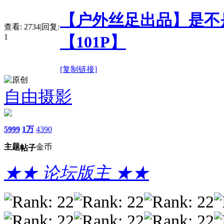
【户外丝足出品】是不
查看:
2734
|
回复:
1
【101P】
[复制链接]
自由摄影
5999
1万
4390
主题
金币
帖子
★★ 论坛版主 ★★