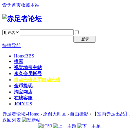
设为首页
收藏本站
找回密码
自动登录
密码
注册
登录
快捷导航
Home
BBS
搜索
视觉地带主站
永久会员帐号
自动充值
金币自动充值
金币提现
淘宝网店
在线客服
JOIN US
赤足者论坛
»
Home
›
原创大师区
›
自由摄影
›
【室内赤足出品】
返回列表