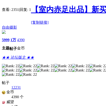
【室内赤足出品】新买
查看:
2351
|
回复:
1
[复制链接]
自由摄影
5999
1万
4390
主题
金币
帖子
★★ 论坛版主 ★★
帖子
12231
金币
4390 个
威望