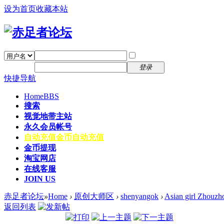
设为首页
收藏本站
找回密码
自动登录
密码
注册
登录
快捷导航
Home
BBS
搜索
视觉地带主站
永久会员帐号
自动充值
金币自动充值
金币提现
淘宝网店
在线客服
JOIN US
赤足者论坛
»
Home
›
原创大师区
›
shenyangok
›
Asian girl Zhouzho
返回列表