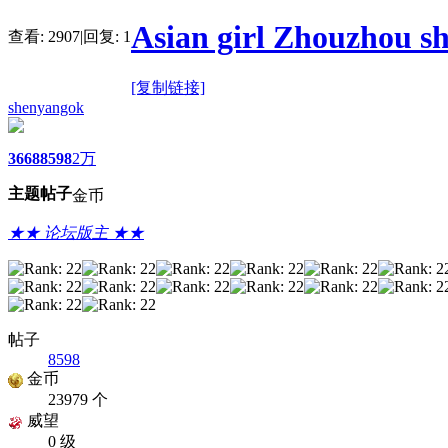
Asian girl Zhouzhou sh
查看:
2907
|
回复:
1
[复制链接]
shenyangok
3668
8598
2万
主题
帖子
金币
★★ 论坛版主 ★★
帖子
8598
金币
23979 个
威望
0 级