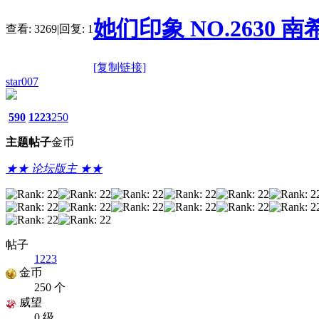
她们印象 NO.2630 南希 [
查看:
3269
|
回复:
1
[复制链接]
star007
590
1223
250
主题
帖子
金币
★★ 论坛版主 ★★
帖子
1223
金币
250 个
威望
0 级