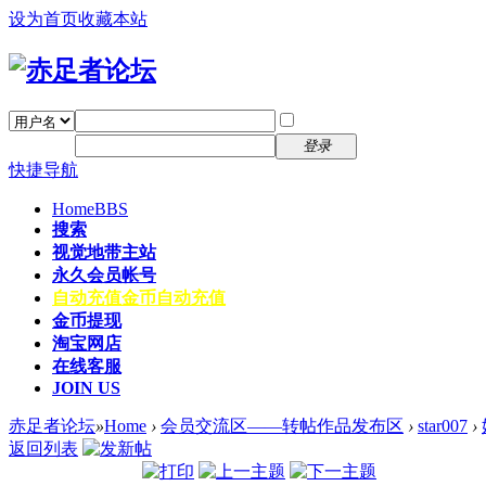
设为首页
收藏本站
找回密码
自动登录
密码
注册
登录
快捷导航
Home
BBS
搜索
视觉地带主站
永久会员帐号
自动充值
金币自动充值
金币提现
淘宝网店
在线客服
JOIN US
赤足者论坛
»
Home
›
会员交流区——转帖作品发布区
›
star007
›
返回列表