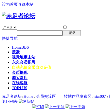
设为首页
收藏本站
找回密码
自动登录
密码
注册
登录
快捷导航
Home
BBS
搜索
视觉地带主站
永久会员帐号
自动充值
金币自动充值
金币提现
淘宝网店
在线客服
JOIN US
赤足者论坛
»
Home
›
会员交流区——转帖作品发布区
›
star007
›
返回列表