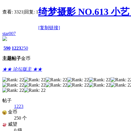
绮梦摄影 NO.613 小艺 
查看:
3321
|
回复:
1
[复制链接]
star007
590
1223
250
主题
帖子
金币
★★ 论坛版主 ★★
帖子
1223
金币
250 个
威望
0 级