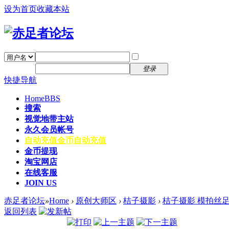
设为首页
收藏本站
找回密码
自动登录
密码
注册
登录
快捷导航
Home
BBS
搜索
视觉地带主站
永久会员帐号
自动充值
金币自动充值
金币提现
淘宝网店
在线客服
JOIN US
赤足者论坛
»
Home
›
原创大师区
›
桔子摄影
›
桔子摄影 模拍丝
返回列表