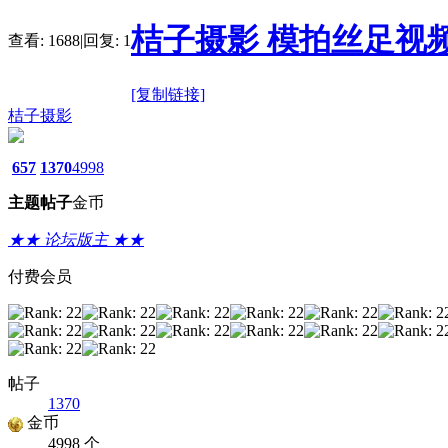
桔子摄影 模拍丝足视
查看:
1688
|
回复:
1
[复制链接]
桔子摄影
657
1370
4998
主题
帖子
金币
★★ 论坛版主 ★★
付费会员
帖子
1370
金币
4998 个