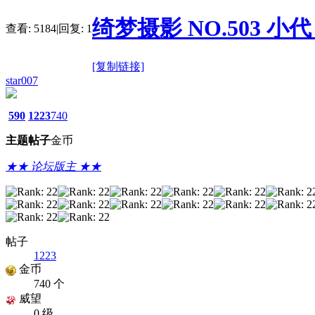
绮梦摄影 NO.503 小代 
查看:
5184
|
回复:
1
[复制链接]
star007
590
1223
740
主题
帖子
金币
★★ 论坛版主 ★★
帖子
1223
金币
740 个
威望
0 级