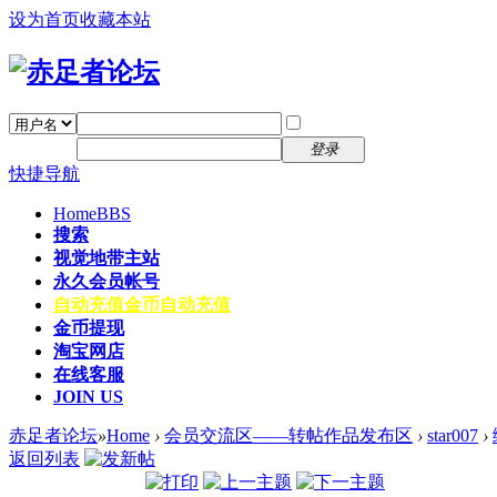
设为首页
收藏本站
找回密码
自动登录
密码
注册
登录
快捷导航
Home
BBS
搜索
视觉地带主站
永久会员帐号
自动充值
金币自动充值
金币提现
淘宝网店
在线客服
JOIN US
赤足者论坛
»
Home
›
会员交流区——转帖作品发布区
›
star007
›
返回列表