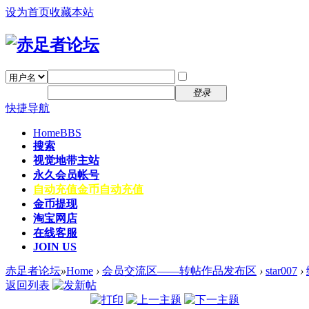
设为首页
收藏本站
找回密码
自动登录
密码
注册
登录
快捷导航
Home
BBS
搜索
视觉地带主站
永久会员帐号
自动充值
金币自动充值
金币提现
淘宝网店
在线客服
JOIN US
赤足者论坛
»
Home
›
会员交流区——转帖作品发布区
›
star007
›
返回列表