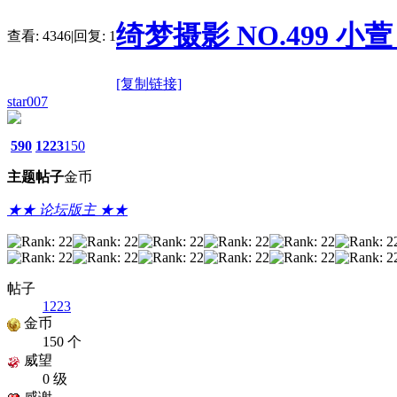
绮梦摄影 NO.499 小萱 
查看:
4346
|
回复:
1
[复制链接]
star007
590
1223
150
主题
帖子
金币
★★ 论坛版主 ★★
帖子
1223
金币
150 个
威望
0 级