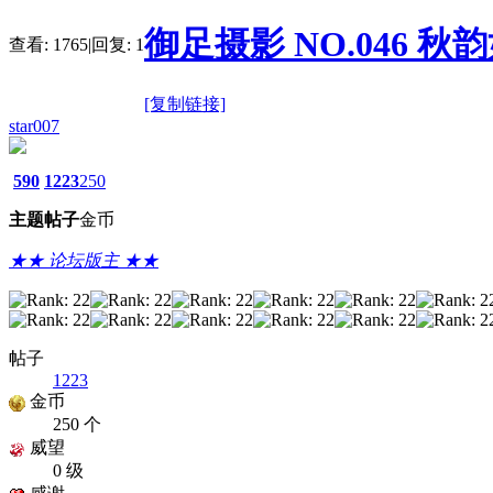
御足摄影 NO.046 秋韵如长
查看:
1765
|
回复:
1
[复制链接]
star007
590
1223
250
主题
帖子
金币
★★ 论坛版主 ★★
帖子
1223
金币
250 个
威望
0 级