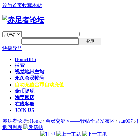
设为首页
收藏本站
找回密码
自动登录
密码
注册
登录
快捷导航
Home
BBS
搜索
视觉地带主站
永久会员帐号
自动充值
金币自动充值
金币提现
淘宝网店
在线客服
JOIN US
赤足者论坛
»
Home
›
会员交流区——转帖作品发布区
›
star007
›
返回列表