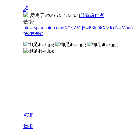
#
2
发表于 2025-10-1 22:53
|
只看该作者
链接:
https://pan.baidu.com/s/1yZVaj5w83hDkXVRcNsjVnw?
pwd=9s9f
回复
举报