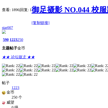
御足摄影 NO.044 校服踩踩
查看:
1896
|
回复:
1
[复制链接]
star007
590
1223
250
主题
帖子
金币
★★ 论坛版主 ★★
帖子
1223
金币
250 个
威望
0 级