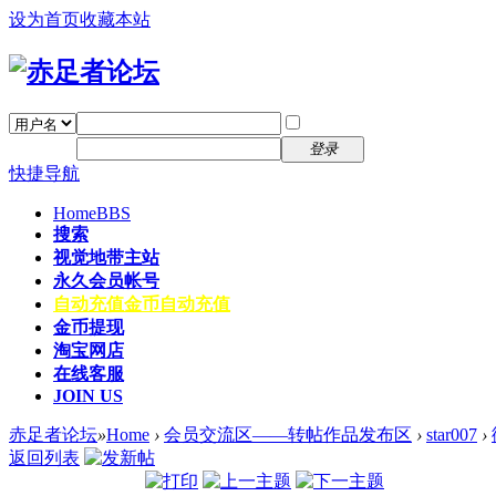
设为首页
收藏本站
找回密码
自动登录
密码
注册
登录
快捷导航
Home
BBS
搜索
视觉地带主站
永久会员帐号
自动充值
金币自动充值
金币提现
淘宝网店
在线客服
JOIN US
赤足者论坛
»
Home
›
会员交流区——转帖作品发布区
›
star007
›
返回列表