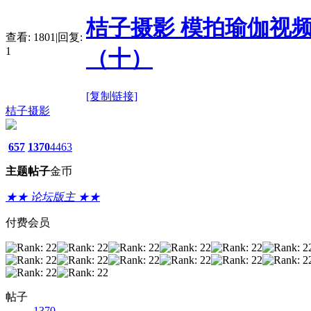
桔子摄影 模拍瑜伽视
查看:
1801
|
回复:
1
（十）
[复制链接]
桔子摄影
657
1370
4463
主题
帖子
金币
★★ 论坛版主 ★★
付费会员
帖子
1370