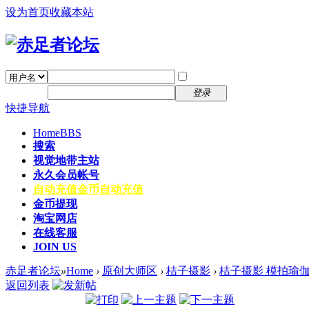
设为首页
收藏本站
找回密码
自动登录
密码
注册
登录
快捷导航
Home
BBS
搜索
视觉地带主站
永久会员帐号
自动充值
金币自动充值
金币提现
淘宝网店
在线客服
JOIN US
赤足者论坛
»
Home
›
原创大师区
›
桔子摄影
›
桔子摄影 模拍瑜伽
返回列表