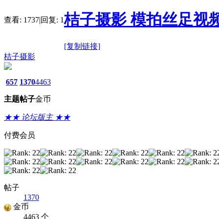
桔子摄影 模拍丝足视
查看:
1737
|
回复:
1
[复制链接]
桔子摄影
657
1370
4463
主题
帖子
金币
★★ 论坛版主 ★★
付费会员
帖子
1370
金币
4463 个