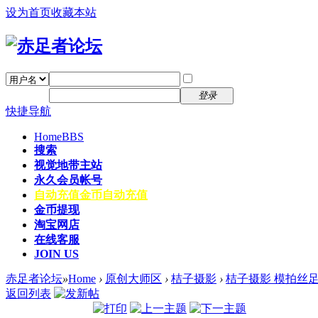
设为首页
收藏本站
找回密码
自动登录
密码
注册
登录
快捷导航
Home
BBS
搜索
视觉地带主站
永久会员帐号
自动充值
金币自动充值
金币提现
淘宝网店
在线客服
JOIN US
赤足者论坛
»
Home
›
原创大师区
›
桔子摄影
›
桔子摄影 模拍丝
返回列表