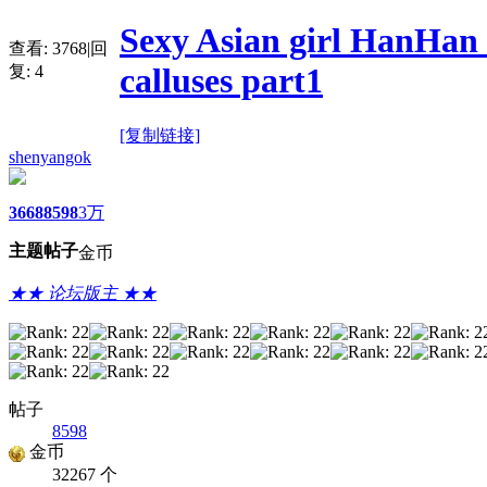
Sexy Asian girl HanHan s
查看:
3768
|
回
calluses part1
复:
4
[复制链接]
shenyangok
3668
8598
3万
主题
帖子
金币
★★ 论坛版主 ★★
帖子
8598
金币
32267 个