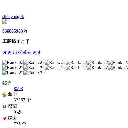
shenyangok
3668
8598
3万
主题
帖子
金币
★★ 论坛版主 ★★
帖子
8598
金币
32267 个
威望
0 级
感谢
725 个