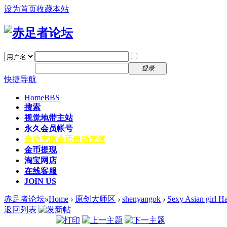
设为首页
收藏本站
找回密码
自动登录
密码
注册
登录
快捷导航
Home
BBS
搜索
视觉地带主站
永久会员帐号
自动充值
金币自动充值
金币提现
淘宝网店
在线客服
JOIN US
赤足者论坛
»
Home
›
原创大师区
›
shenyangok
›
Sexy Asian girl Ha
返回列表