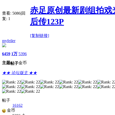
赤足原创最新剧组拍戏
查看:
5086
|
回
复:
1
后传123P
[复制链接]
myfeiler
6459
1万
5396
主题
金币
帖子
★★ 论坛版主 ★★
帖子
16162
金币