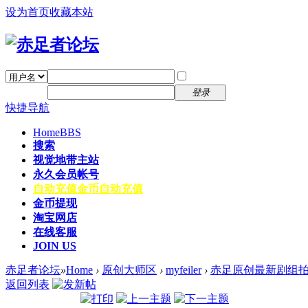
设为首页
收藏本站
找回密码
自动登录
密码
注册
登录
快捷导航
Home
BBS
搜索
视觉地带主站
永久会员帐号
自动充值
金币自动充值
金币提现
淘宝网店
在线客服
JOIN US
赤足者论坛
»
Home
›
原创大师区
›
myfeiler
›
赤足原创最新剧组拍
返回列表