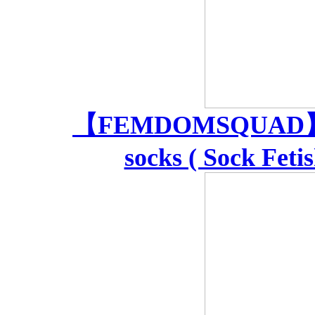
【FEMDOMSQUAD】You 
socks ( Sock Feti