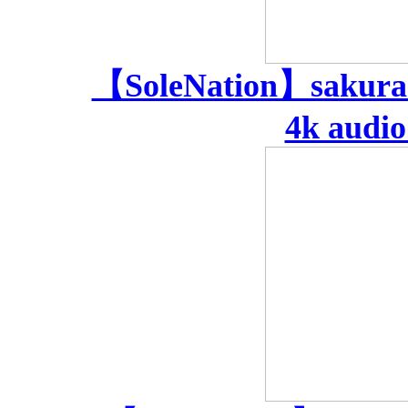
【SoleNation】sakura's 
4k audio