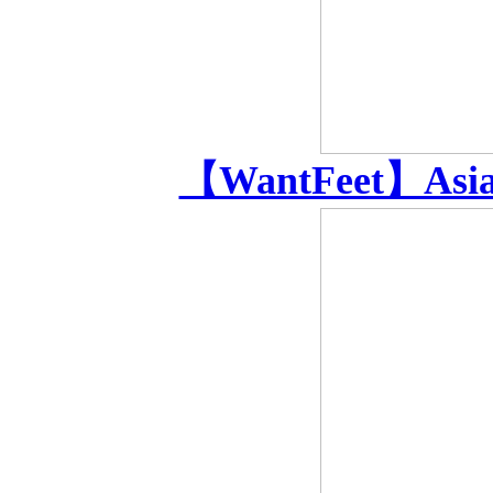
【WantFeet】Asian 