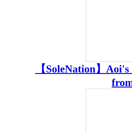
【SoleNation】Aoi's si
from