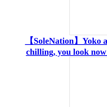
【SoleNation】Yoko and
chilling, you look no