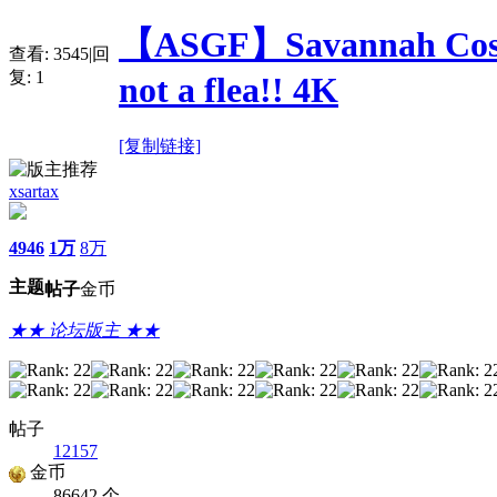
【ASGF】Savannah Costell
查看:
3545
|
回
复:
1
not a flea!! 4K
[复制链接]
xsartax
4946
1万
8万
主题
帖子
金币
★★ 论坛版主 ★★
帖子
12157
金币
86642 个