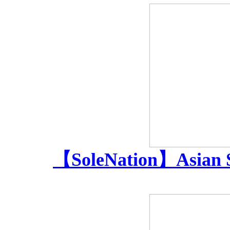
【SoleNation】Asian Spa