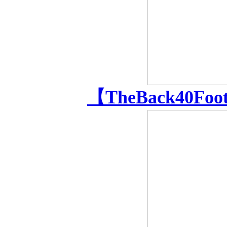
【TheBack40Fo