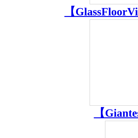
【GlassFloor
【Giant