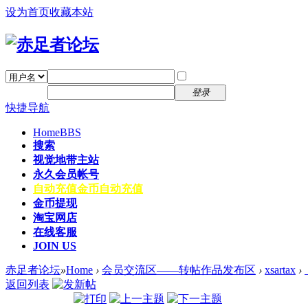
设为首页
收藏本站
找回密码
自动登录
密码
注册
登录
快捷导航
Home
BBS
搜索
视觉地带主站
永久会员帐号
自动充值
金币自动充值
金币提现
淘宝网店
在线客服
JOIN US
赤足者论坛
»
Home
›
会员交流区——转帖作品发布区
›
xsartax
›
返回列表