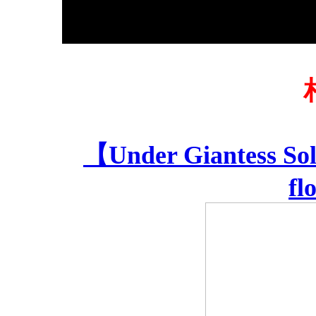
【Under Giantess Sole
fl