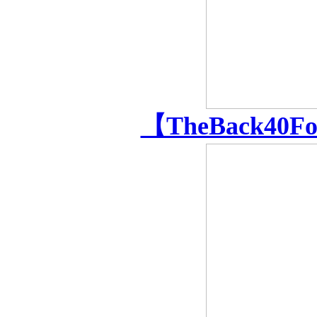
【TheBack40F