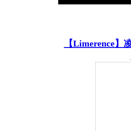
【Limerenc