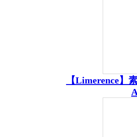
【Limerenc
A