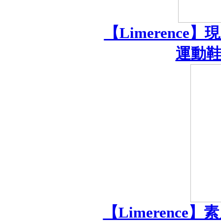
【Limerence】
運動鞋發
【Limerence】