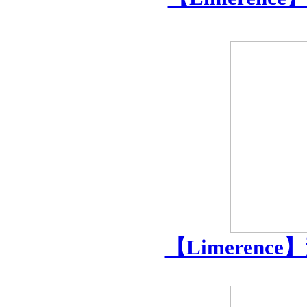
【Limerenc