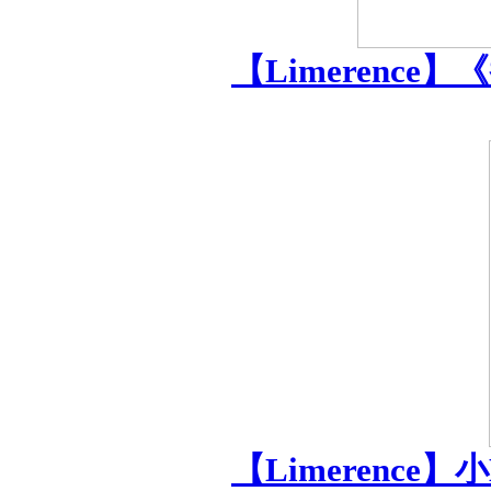
【Limerenc
【Limerence