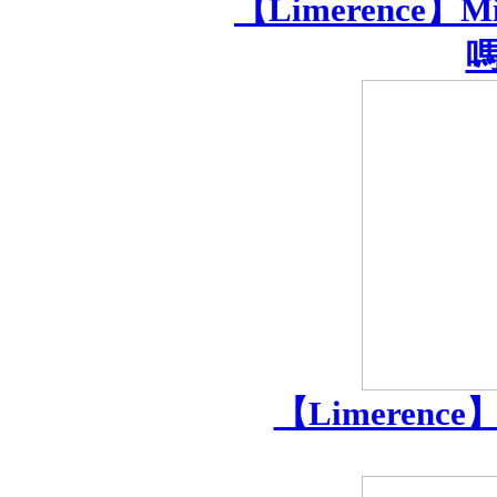
【Limerence
嗎
【Limeren