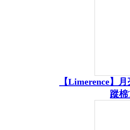
【Limerence
蹤棉T