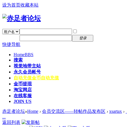
设为首页
收藏本站
找回密码
自动登录
密码
注册
登录
快捷导航
Home
BBS
搜索
视觉地带主站
永久会员帐号
自动充值
金币自动充值
金币提现
淘宝网店
在线客服
JOIN US
赤足者论坛
»
Home
›
会员交流区——转帖作品发布区
›
xsartax
›
...
返回列表