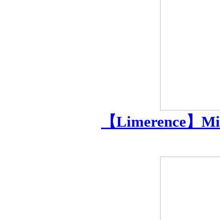
【Limerence】M