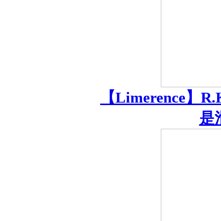
【Limerence】
是滑