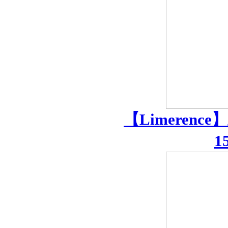
【Limeren
1