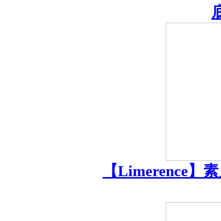
底
【Limerence