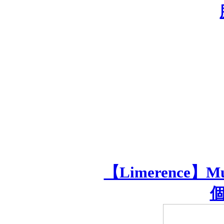
【Limerence】
個