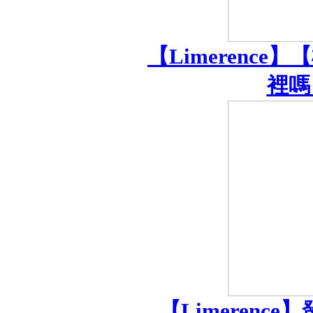
【Limerence
裡嗎
【Limeren