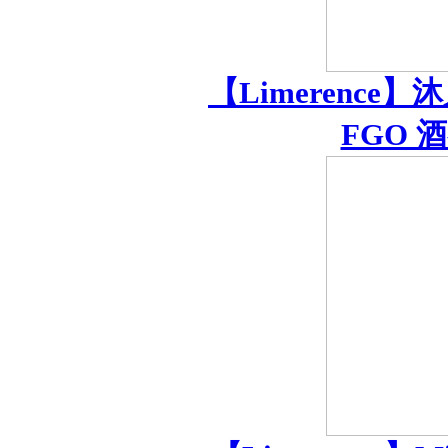
【Limerenc
FGO 