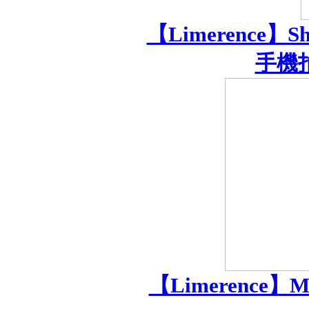
【Limerence
手機拍
【Limerence