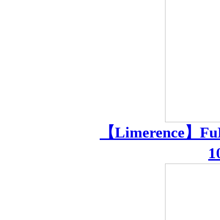
【Limerence
1