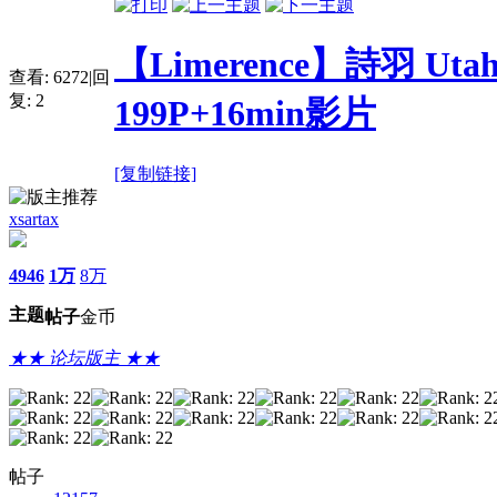
【Limerence】詩羽 U
查看:
6272
|
回
复:
2
199P+16min影片
[复制链接]
xsartax
4946
1万
8万
主题
帖子
金币
★★ 论坛版主 ★★
帖子