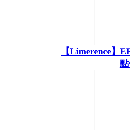
【Limerence
點