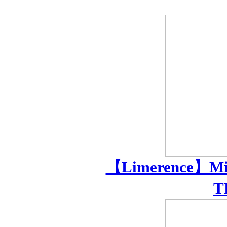
【Limerence
T