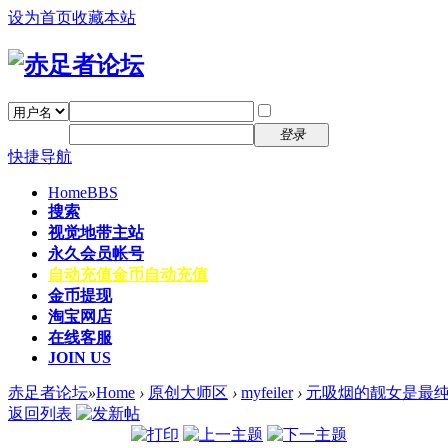
设为首页
收藏本站
找回密码
自动登录
密码
注册
登录
快捷导航
Home
BBS
搜索
视觉地带主站
永久会员帐号
自动充值
金币自动充值
金币提现
淘宝网店
在线客服
JOIN US
赤足者论坛
»
Home
›
原创大师区
›
myfeiler
›
元吸烟的靓女是最纯
返回列表