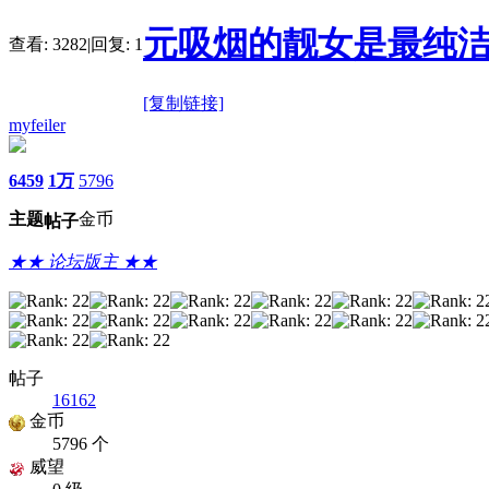
元吸烟的靓女是最纯洁
查看:
3282
|
回复:
1
[复制链接]
myfeiler
6459
1万
5796
主题
金币
帖子
★★ 论坛版主 ★★
帖子
16162
金币
5796 个
威望