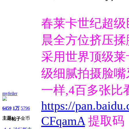
春莱卡世纪超级巨
晨全方位挤压揉脚
采用世界顶级莱
级细腻拍摄脸嘴
一样,4百多张
myfeiler
https://pan.bai
6459
1万
5796
CFqamA
提取码：
主题
金币
帖子