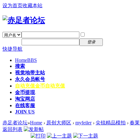
设为首页
收藏本站
找回密码
自动登录
密码
注册
登录
快捷导航
Home
BBS
搜索
视觉地带主站
永久会员帐号
自动充值
金币自动充值
金币提现
淘宝网店
在线客服
JOIN US
赤足者论坛
»
Home
›
原创大师区
›
myfeiler
›
尖锐精品模拍
›
春莱
返回列表