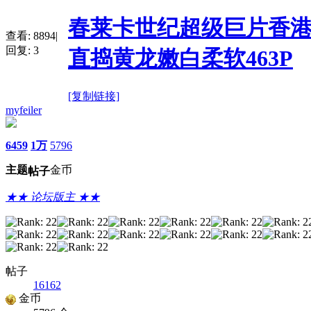
春莱卡世纪超级巨片香港圣
查看:
8894
|
回复:
3
直捣黄龙嫩白柔软463P
[复制链接]
myfeiler
6459
1万
5796
主题
金币
帖子
★★ 论坛版主 ★★
帖子
16162
金币