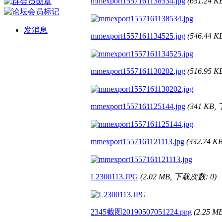
mmexport1557161138534.jpg
(651.24 
发消息
mmexport1557161134525.jpg
(546.44 
mmexport1557161130202.jpg
(516.95 
mmexport1557161125144.jpg
(341 KB,
mmexport1557161121113.jpg
(332.74 
L2300113.JPG
(2.02 MB, 下载次数: 0)
2345截图20190507051224.png
(2.25 