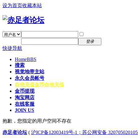
设为首页
收藏本站
找回密码
自动登录
密码
注册
登录
快捷导航
Home
BBS
搜索
视觉地带主站
永久会员帐号
自动充值
金币自动充值
金币提现
淘宝网店
在线客服
JOIN US
抱歉，您指定的用户空间不存在
赤足者论坛
(
沪ICP备12003419号-1；苏公网安备 32070502010