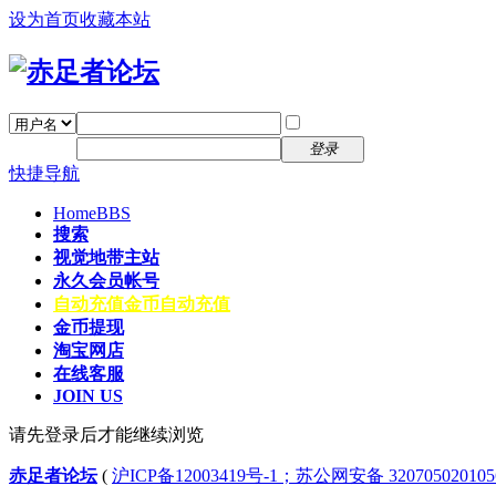
设为首页
收藏本站
找回密码
自动登录
密码
注册
登录
快捷导航
Home
BBS
搜索
视觉地带主站
永久会员帐号
自动充值
金币自动充值
金币提现
淘宝网店
在线客服
JOIN US
请先登录后才能继续浏览
赤足者论坛
(
沪ICP备12003419号-1；苏公网安备 32070502010