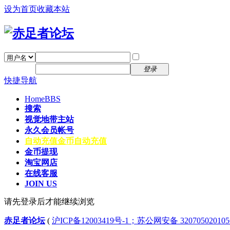
设为首页
收藏本站
找回密码
自动登录
密码
注册
登录
快捷导航
Home
BBS
搜索
视觉地带主站
永久会员帐号
自动充值
金币自动充值
金币提现
淘宝网店
在线客服
JOIN US
请先登录后才能继续浏览
赤足者论坛
(
沪ICP备12003419号-1；苏公网安备 32070502010