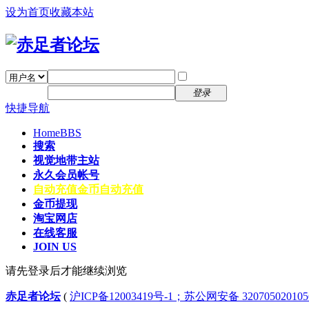
设为首页
收藏本站
找回密码
自动登录
密码
注册
登录
快捷导航
Home
BBS
搜索
视觉地带主站
永久会员帐号
自动充值
金币自动充值
金币提现
淘宝网店
在线客服
JOIN US
请先登录后才能继续浏览
赤足者论坛
(
沪ICP备12003419号-1；苏公网安备 32070502010