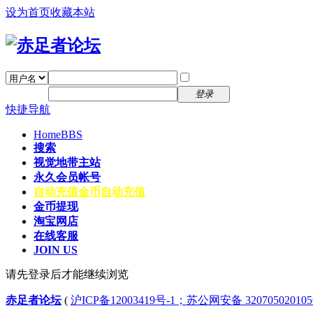
设为首页
收藏本站
找回密码
自动登录
密码
注册
登录
快捷导航
Home
BBS
搜索
视觉地带主站
永久会员帐号
自动充值
金币自动充值
金币提现
淘宝网店
在线客服
JOIN US
请先登录后才能继续浏览
赤足者论坛
(
沪ICP备12003419号-1；苏公网安备 32070502010