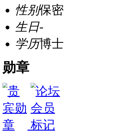
性别
保密
生日
-
学历
博士
勋章