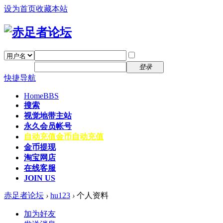
设为首页
收藏本站
找回密码
自动登录
密码
注册
登录
快捷导航
Home
BBS
搜索
视觉地带主站
永久会员帐号
自动充值
金币自动充值
金币提现
淘宝网店
在线客服
JOIN US
赤足者论坛
›
hu123
›
个人资料
加为好友