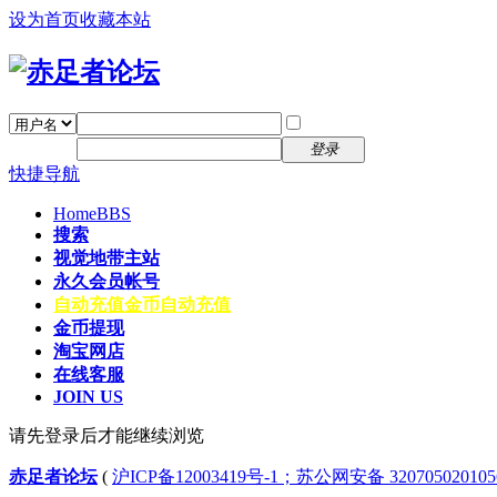
设为首页
收藏本站
找回密码
自动登录
密码
注册
登录
快捷导航
Home
BBS
搜索
视觉地带主站
永久会员帐号
自动充值
金币自动充值
金币提现
淘宝网店
在线客服
JOIN US
请先登录后才能继续浏览
赤足者论坛
(
沪ICP备12003419号-1；苏公网安备 32070502010