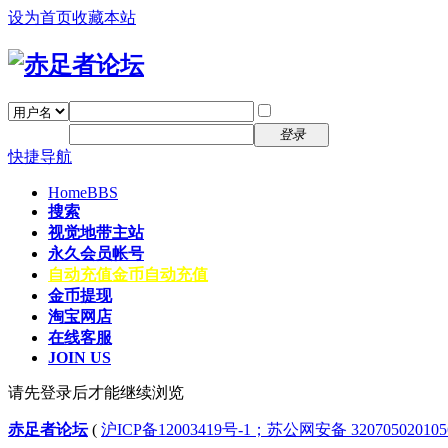
设为首页
收藏本站
找回密码
自动登录
密码
注册
登录
快捷导航
Home
BBS
搜索
视觉地带主站
永久会员帐号
自动充值
金币自动充值
金币提现
淘宝网店
在线客服
JOIN US
请先登录后才能继续浏览
赤足者论坛
(
沪ICP备12003419号-1；苏公网安备 32070502010