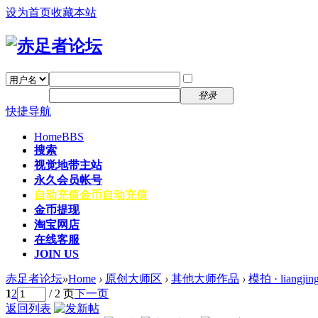
设为首页
收藏本站
找回密码
自动登录
密码
注册
登录
快捷导航
Home
BBS
搜索
视觉地带主站
永久会员帐号
自动充值
金币自动充值
金币提现
淘宝网店
在线客服
JOIN US
赤足者论坛
»
Home
›
原创大师区
›
其他大师作品
›
模拍 · liangjin
1
2
/ 2 页
下一页
返回列表