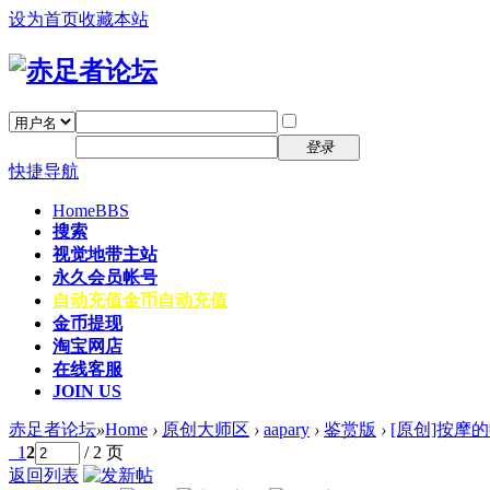
设为首页
收藏本站
找回密码
自动登录
密码
注册
登录
快捷导航
Home
BBS
搜索
视觉地带主站
永久会员帐号
自动充值
金币自动充值
金币提现
淘宝网店
在线客服
JOIN US
赤足者论坛
»
Home
›
原创大师区
›
aapary
›
鉴赏版
›
[原创]按摩
1
2
/ 2 页
返回列表