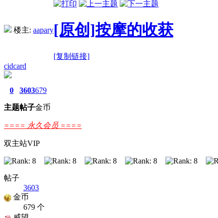
[原创]按摩的收获
楼主:
aapary
[复制链接]
cidcard
0
3603
679
主题
帖子
金币
==== 永久会员 ====
双主站VIP
帖子
3603
金币
679 个
威望