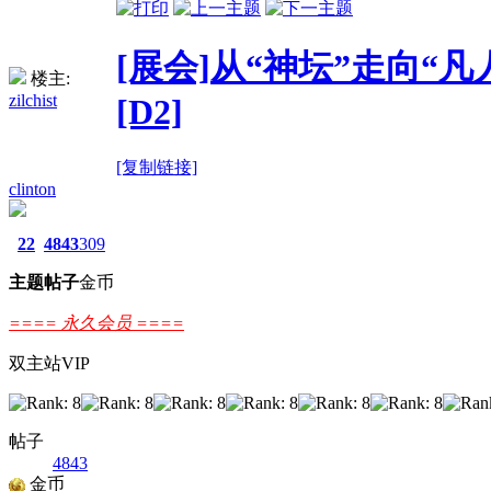
[展会]从“神坛”走向“凡
楼主:
zilchist
[D2]
[复制链接]
clinton
22
4843
309
主题
帖子
金币
==== 永久会员 ====
双主站VIP
帖子
4843
金币