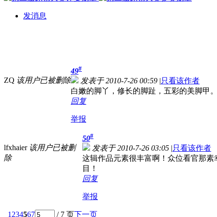
发消息
#
49
ZQ
该用户已被删除
发表于 2010-7-26 00:59
|
只看该作者
白嫩的脚丫，修长的脚趾，五彩的美脚甲
回复
举报
#
50
lfxhaier
该用户已被删
发表于 2010-7-26 03:05
|
只看该作者
除
这辑作品元素很丰富啊！众位看官那素幸
目！
回复
举报
1
2
3
4
5
6
7
/ 7 页
下一页