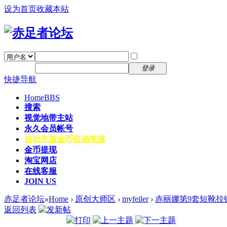
设为首页
收藏本站
找回密码
自动登录
密码
注册
登录
快捷导航
Home
BBS
搜索
视觉地带主站
永久会员帐号
自动充值
金币自动充值
金币提现
淘宝网店
在线客服
JOIN US
赤足者论坛
»
Home
›
原创大师区
›
myfeiler
›
赤丽娜第9套短靴拉
返回列表