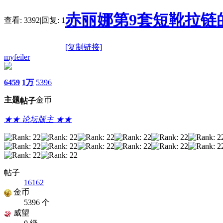
赤丽娜第9套短靴拉链
查看:
3392
|
回复:
1
[复制链接]
myfeiler
6459
1万
5396
主题
金币
帖子
★★ 论坛版主 ★★
帖子
16162
金币
5396 个
威望