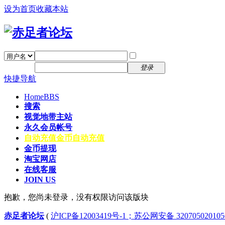
设为首页
收藏本站
找回密码
自动登录
密码
注册
登录
快捷导航
Home
BBS
搜索
视觉地带主站
永久会员帐号
自动充值
金币自动充值
金币提现
淘宝网店
在线客服
JOIN US
抱歉，您尚未登录，没有权限访问该版块
赤足者论坛
(
沪ICP备12003419号-1；苏公网安备 32070502010