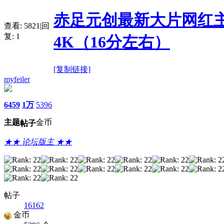
赤足元创最新大片网红
查看:
5821
|
回
复:
1
4K（16分左右）
[复制链接]
myfeiler
6459
1万
5396
主题
金币
帖子
★★ 论坛版主 ★★
帖子
16162
金币