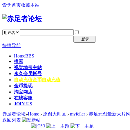
设为首页
收藏本站
找回密码
自动登录
密码
注册
登录
快捷导航
Home
BBS
搜索
视觉地带主站
永久会员帐号
自动充值
金币自动充值
金币提现
淘宝网店
在线客服
JOIN US
赤足者论坛
»
Home
›
原创大师区
›
myfeiler
›
赤足元创最新大片网
返回列表