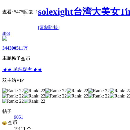
solexight台湾大美女
查看:
5475
|
回复:
1
[复制链接]
shot
3443
9051
1万
主题
帖子
金币
★★ 论坛版主 ★★
双主站VIP
帖子
9051
金币
19111 个