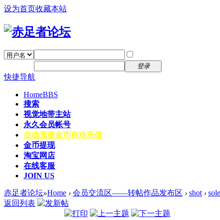
设为首页
收藏本站
找回密码
自动登录
密码
注册
登录
快捷导航
Home
BBS
搜索
视觉地带主站
永久会员帐号
自动充值
金币自动充值
金币提现
淘宝网店
在线客服
JOIN US
赤足者论坛
»
Home
›
会员交流区——转帖作品发布区
›
shot
›
so
返回列表