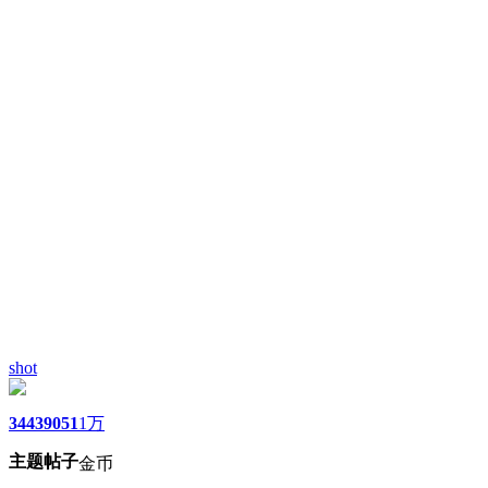
shot
3443
9051
1万
主题
帖子
金币