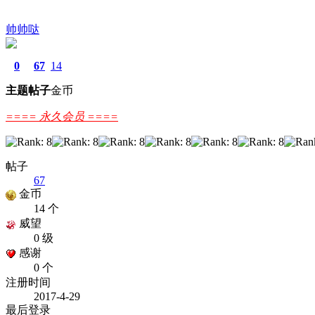
帅帅哒
0
67
14
主题
帖子
金币
==== 永久会员 ====
帖子
67
金币
14 个
威望
0 级
感谢
0 个
注册时间
2017-4-29
最后登录