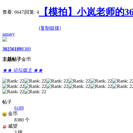
【模拍】小岚老师的36
查看:
6647
|
回复:
4
[复制链接]
aapary
3025
6189
8380
主题
帖子
金币
★★ 论坛版主 ★★
帖子
6189
金币
8380 个
威望
3 级