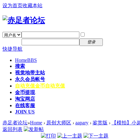
设为首页
收藏本站
找回密码
自动登录
密码
注册
登录
快捷导航
Home
BBS
搜索
视觉地带主站
永久会员帐号
自动充值
金币自动充值
金币提现
淘宝网店
在线客服
JOIN US
赤足者论坛
»
Home
›
原创大师区
›
aapary
›
鉴赏版
›
【模拍】小岚
返回列表