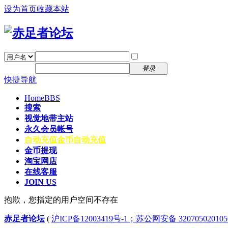
设为首页
收藏本站
找回密码
自动登录
密码
注册
登录
快捷导航
Home
BBS
搜索
视觉地带主站
永久会员帐号
自动充值
金币自动充值
金币提现
淘宝网店
在线客服
JOIN US
抱歉，您指定的用户空间不存在
赤足者论坛
(
沪ICP备12003419号-1；苏公网安备 32070502010